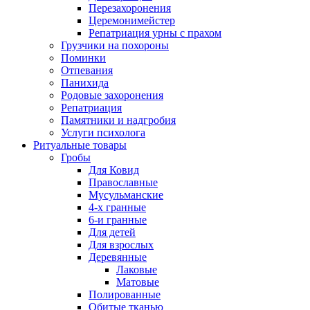
Перезахоронения
Церемонимейстер
Репатриация урны с прахом
Грузчики на похороны
Поминки
Отпевания
Панихида
Родовые захоронения
Репатриация
Памятники и надгробия
Услуги психолога
Ритуальные товары
Гробы
Для Ковид
Православные
Мусульманские
4-х гранные
6-и гранные
Для детей
Для взрослых
Деревянные
Лаковые
Матовые
Полированные
Обитые тканью