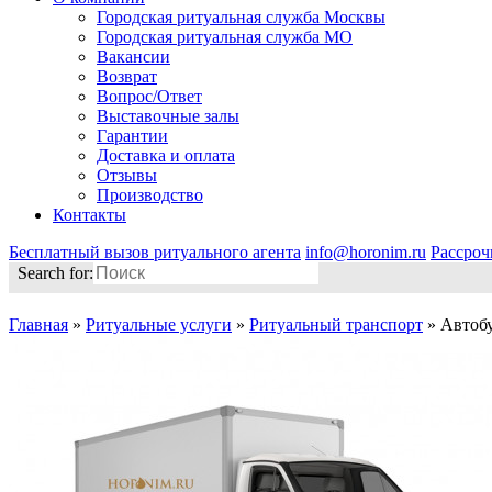
Городская ритуальная служба Москвы
Городская ритуальная служба МО
Вакансии
Возврат
Вопрос/Ответ
Выставочные залы
Гарантии
Доставка и оплата
Отзывы
Производство
Контакты
Бесплатный вызов ритуального агента
info@horonim.ru
Рассроч
Search for:
Главная
»
Ритуальные услуги
»
Ритуальный транспорт
»
Автобу