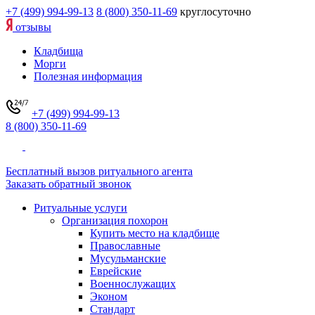
+7 (499) 994-99-13
8 (800) 350-11-69
круглосуточно
отзывы
Кладбища
Морги
Полезная информация
+7 (499) 994-99-13
8 (800) 350-11-69
Бесплатный вызов ритуального агента
Заказать обратный звонок
Ритуальные услуги
Организация похорон
Купить место на кладбище
Православные
Мусульманские
Еврейские
Военнослужащих
Эконом
Стандарт