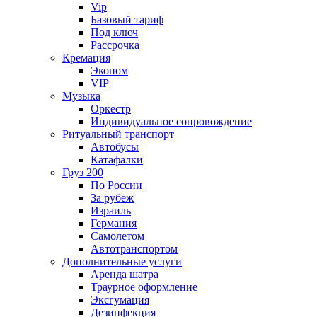
Vip
Базовый тариф
Под ключ
Рассрочка
Кремация
Эконом
VIP
Музыка
Оркестр
Индивидуальное сопровождение
Ритуальный транспорт
Автобусы
Катафалки
Груз 200
По России
За рубеж
Израиль
Германия
Самолетом
Автотранспортом
Дополнительные услуги
Аренда шатра
Траурное оформление
Эксгумация
Дезинфекция