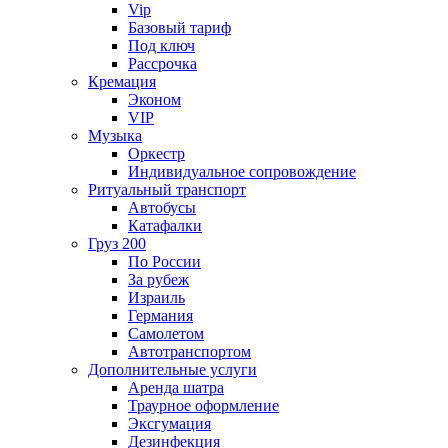
Vip
Базовый тариф
Под ключ
Рассрочка
Кремация
Эконом
VIP
Музыка
Оркестр
Индивидуальное сопровождение
Ритуальный транспорт
Автобусы
Катафалки
Груз 200
По России
За рубеж
Израиль
Германия
Самолетом
Автотранспортом
Дополнительные услуги
Аренда шатра
Траурное оформление
Эксгумация
Дезинфекция