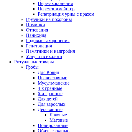
Перезахоронения
Церемонимейстер
Репатриация урны с прахом
Грузчики на похороны
Поминки
Отпевания
Панихида
Родовые захоронения
Репатриация
Памятники и надгробия
Услуги психолога
Ритуальные товары
Гробы
Для Ковид
Православные
Мусульманские
4-х гранные
6-и гранные
Для детей
Для взрослых
Деревянные
Лаковые
Матовые
Полированные
Обитые тканью