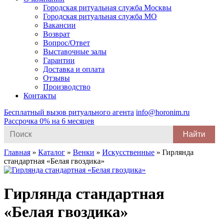
Городская ритуальная служба Москвы
Городская ритуальная служба МО
Вакансии
Возврат
Вопрос/Ответ
Выставочные залы
Гарантии
Доставка и оплата
Отзывы
Производство
Контакты
Бесплатный вызов ритуального агента
info@horonim.ru
Рассрочка 0% на 6 месяцев
Search
for:
Главная
»
Каталог
»
Венки
»
Искусственные
»
Гирлянда
стандартная «Белая гвоздика»
Гирлянда стандартная
«Белая гвоздика»