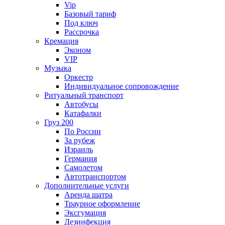
Vip
Базовый тариф
Под ключ
Рассрочка
Кремация
Эконом
VIP
Музыка
Оркестр
Индивидуальное сопровождение
Ритуальный транспорт
Автобусы
Катафалки
Груз 200
По России
За рубеж
Израиль
Германия
Самолетом
Автотранспортом
Дополнительные услуги
Аренда шатра
Траурное оформление
Эксгумация
Дезинфекция