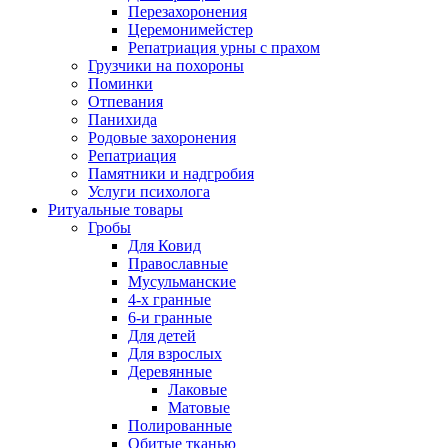
Перезахоронения
Церемонимейстер
Репатриация урны с прахом
Грузчики на похороны
Поминки
Отпевания
Панихида
Родовые захоронения
Репатриация
Памятники и надгробия
Услуги психолога
Ритуальные товары
Гробы
Для Ковид
Православные
Мусульманские
4-х гранные
6-и гранные
Для детей
Для взрослых
Деревянные
Лаковые
Матовые
Полированные
Обитые тканью