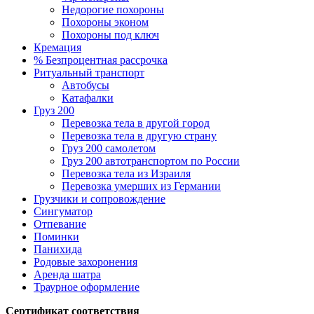
Недорогие похороны
Похороны эконом
Похороны под ключ
Кремация
% Безпроцентная рассрочка
Ритуальный транспорт
Автобусы
Катафалки
Груз 200
Перевозка тела в другой город
Перевозка тела в другую страну
Груз 200 самолетом
Груз 200 автотранспортом по России
Перевозка тела из Израиля
Перевозка умерших из Германии
Грузчики и сопровождение
Сингуматор
Отпевание
Поминки
Панихида
Родовые захоронения
Аренда шатра
Траурное оформление
Сертификат соответствия