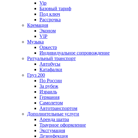
Vip
Базовый тариф
Под ключ
Рассрочка
Кремация
Эконом
VIP
Музыка
Оркестр
Индивидуальное сопровождение
Ритуальный транспорт
Автобусы
Катафалки
Груз 200
По России
За рубеж
Израиль
Германия
Самолетом
Автотранспортом
Дополнительные услуги
Аренда шатра
Траурное оформление
Эксгумация
Дезинфекция