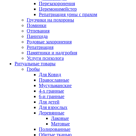
Перезахоронения
Церемонимейстер
Репатриация урны с прахом
Грузчики на похороны
Поминки
Отпевания
Панихида
Родовые захоронения
Репатриация
Памятники и надгробия
Услуги психолога
Ритуальные товары
Гробы
Для Ковид
Православные
Мусульманские
4-х гранные
6-и гранные
Для детей
Для взрослых
Деревянные
Лаковые
Матовые
Полированные
Обитые тканью