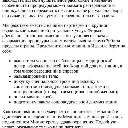
законодательстве, внушительное расстояние и незнание
особенностей процедуры может вызвать растерянность и
панику. Однако переживать не стоит: наше ритуальное бюро
оказывает и такую услугу как перевозка тела из Израиля.
Мы работаем вместе с нашими партнерами – крупной
израильской компанией ритуальных услуг. Фирма
обеспечивает сопровождение семье усопшего с начала
оформления процедуры и до момента вывоза «груза 200» за
пределы страны. Представители компании в Израиле берут на
себя:
вывоз тела усопшего из больницы в медицинский
центр, оформление всей необходимой документации, в
том числе разрешений и справок;
бальзамирование тела;
покупку специального гроба под запайку в
соответствии с международными стандартами и
инструкциями (с покрытием оцинкованной жестью);
опечатывание гроба;
подготовку пакета сопроводительной документации.
Бальзамирование тела умершего выполняется компанией в
единственном ведомственном Медицинском центре Израиля,
подчиненном Министерству здравоохранения. Подобную
услугу оказывают только наши партнеры.