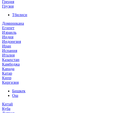
Греция
Грузия
Тбилиси
Доминикана
Египет
Израиль
Индия
Индонезия
Иран
Испания
Италия
Казахстан
Камбоджа
Канада
Катар
Кипр
Киргизия
Бишкек
Ош
Китай
Куба