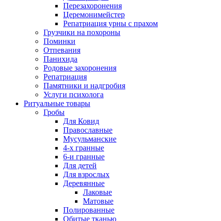
Перезахоронения
Церемонимейстер
Репатриация урны с прахом
Грузчики на похороны
Поминки
Отпевания
Панихида
Родовые захоронения
Репатриация
Памятники и надгробия
Услуги психолога
Ритуальные товары
Гробы
Для Ковид
Православные
Мусульманские
4-х гранные
6-и гранные
Для детей
Для взрослых
Деревянные
Лаковые
Матовые
Полированные
Обитые тканью