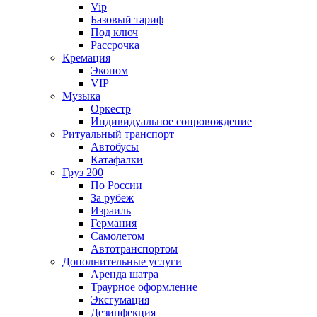
Vip
Базовый тариф
Под ключ
Рассрочка
Кремация
Эконом
VIP
Музыка
Оркестр
Индивидуальное сопровождение
Ритуальный транспорт
Автобусы
Катафалки
Груз 200
По России
За рубеж
Израиль
Германия
Самолетом
Автотранспортом
Дополнительные услуги
Аренда шатра
Траурное оформление
Эксгумация
Дезинфекция