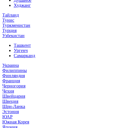
Душанбе
Худжанг
Тайланд
Тунис
Туркменистан
Турция
Узбекистан
Ташкент
Ургенч
Самарканд
Украина
Филиппины
Финляндия
Франция
Черногория
Чехия
Швейцария
Швеция
Шри-Ланка
Эстония
ЮАР
Южная Корея
Япония