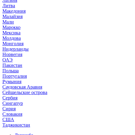
Латвия
Литва
Македония
Малайзия
Мали
Марокко
Мексика
Молдова
Монголия
Нидерланды
Норвегия
ОАЭ
Пакистан
Польша
Португалия
Румыния
Саудовская Аравия
Сейшельские острова
Сербия
Сингапур
Сирия
Словакия
США
Таджикистан