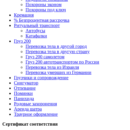
Похороны эконом
Похороны под ключ
Кремация
% Безпроцентная рассрочка
Ритуальный транспорт
Автобусы
Катафалки
Груз 200
Перевозка тела в другой город
Перевозка тела в другую страну
Груз 200 самолетом
Груз 200 автотранспортом по России
Перевозка тела из Израиля
Перевозка умерших из Германии
Грузчики и сопровождение
Сингуматор
Отпевание
Поминки
Панихида
Родовые захоронения
Аренда шатра
Траурное оформление
Сертификат соответствия