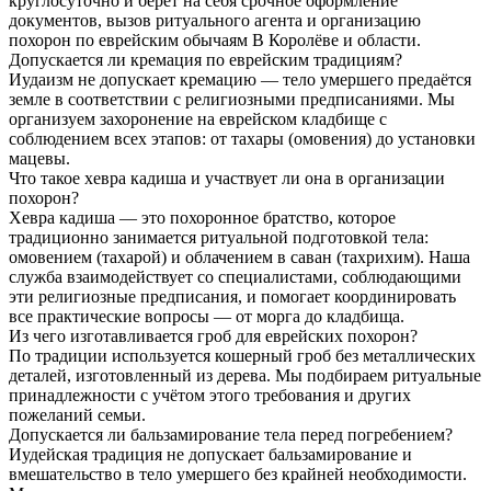
круглосуточно и берёт на себя срочное оформление
документов, вызов ритуального агента и организацию
похорон по еврейским обычаям В Королёве и области.
Допускается ли кремация по еврейским традициям?
Иудаизм не допускает кремацию — тело умершего предаётся
земле в соответствии с религиозными предписаниями. Мы
организуем захоронение на еврейском кладбище с
соблюдением всех этапов: от тахары (омовения) до установки
мацевы.
Что такое хевра кадиша и участвует ли она в организации
похорон?
Хевра кадиша — это похоронное братство, которое
традиционно занимается ритуальной подготовкой тела:
омовением (тахарой) и облачением в саван (тахрихим). Наша
служба взаимодействует со специалистами, соблюдающими
эти религиозные предписания, и помогает координировать
все практические вопросы — от морга до кладбища.
Из чего изготавливается гроб для еврейских похорон?
По традиции используется кошерный гроб без металлических
деталей, изготовленный из дерева. Мы подбираем ритуальные
принадлежности с учётом этого требования и других
пожеланий семьи.
Допускается ли бальзамирование тела перед погребением?
Иудейская традиция не допускает бальзамирование и
вмешательство в тело умершего без крайней необходимости.