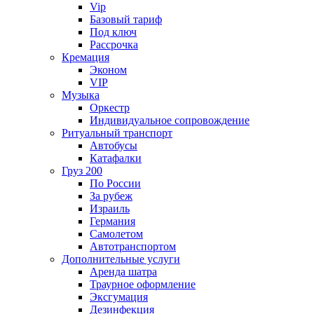
Vip
Базовый тариф
Под ключ
Рассрочка
Кремация
Эконом
VIP
Музыка
Оркестр
Индивидуальное сопровождение
Ритуальный транспорт
Автобусы
Катафалки
Груз 200
По России
За рубеж
Израиль
Германия
Самолетом
Автотранспортом
Дополнительные услуги
Аренда шатра
Траурное оформление
Эксгумация
Дезинфекция