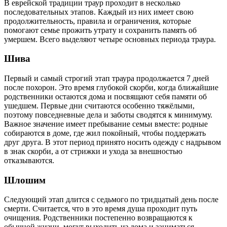
В еврейской традиции траур проходит в несколько
последовательных этапов. Каждый из них имеет свою
продолжительность, правила и ограничения, которые
помогают семье прожить утрату и сохранить память об
умершем. Всего выделяют четыре основных периода траура.
Шива
Первый и самый строгий этап траура продолжается 7 дней
после похорон. Это время глубокой скорби, когда ближайшие
родственники остаются дома и посвящают себя памяти об
ушедшем. Первые дни считаются особенно тяжёлыми,
поэтому повседневные дела и заботы сводятся к минимуму.
Важное значение имеет пребывание семьи вместе: родные
собираются в доме, где жил покойный, чтобы поддержать
друг друга. В этот период принято носить одежду с надрывом
в знак скорби, а от стрижки и ухода за внешностью
отказываются.
Шлошим
Следующий этап длится с седьмого по тридцатый день после
смерти. Считается, что в это время душа проходит путь
очищения. Родственники постепенно возвращаются к
обычной жизни, могут выходить из дома и заниматься