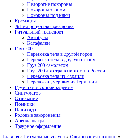
Недорогие похороны
Похороны эконом
Похороны под ключ
Кремация
% Безпроцентная рассрочка
Ритуальный транспорт
Автобусы
Катафалки
Груз 200
Перевозка тела в другой город
Перевозка тела в другую страну
Груз 200 самолетом
Груз 200 автотранспортом по России
Перевозка тела из Израиля
Перевозка умерших из Германии
Грузчики и сопровождение
Сингуматор
Отпевание
Поминки
Панихида
Родовые захоронения
Аренда шатра
Траурное оформление
Главная
»
Ритуальные услуги
»
Организация похорон
»