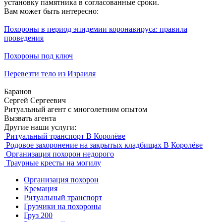
установку памятника в согласованные сроки.
Вам может быть интересно:
Похороны в период эпидемии коронавируса: правила
проведения
Похороны под ключ
Перевезти тело из Израиля
Баранов
Сергей Сергеевич
Ритуальный агент с многолетним опытом
Вызвать агента
Другие наши услуги:
Ритуальный транспорт В Королёве
Родовое захоронение на закрытых кладбищах В Королёве
Организация похорон недорого
Траурные кресты на могилу
Организация похорон
Кремация
Ритуальный транспорт
Грузчики на похороны
Груз 200