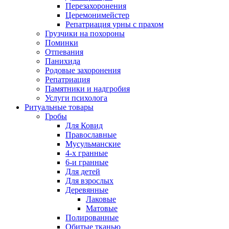
Перезахоронения
Церемонимейстер
Репатриация урны с прахом
Грузчики на похороны
Поминки
Отпевания
Панихида
Родовые захоронения
Репатриация
Памятники и надгробия
Услуги психолога
Ритуальные товары
Гробы
Для Ковид
Православные
Мусульманские
4-х гранные
6-и гранные
Для детей
Для взрослых
Деревянные
Лаковые
Матовые
Полированные
Обитые тканью