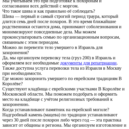
Мы учитываем это при подготовке к похоронам и
согласовании всех действий с моргом.
Что такое шива и как правильно её соблюдать?
Шива — первый и самый строгий период траура, который
длится семь дней после похорон. В это время ближайшие
родственники остаются дома, принимают соболезнования и
минимизируют повседневные дела. Мы можем
проконсультировать семью по организационным вопросам,
связанным с этим периодом.
Можно ли перевезти тело умершего в Израиль для
захоронения?
Да, мы организуем перевозку тела (груз 200) в Израиль и
оформляем все необходимые
документы для репатриации
.
Также доступна услуга перевозки тела из Израиля в Москву
при необходимости.
Где можно захоронить умершего по еврейским традициям В
Королёве?
Существуют кладбища с еврейскими участками В Королёве и
Московской области. Мы поможем подобрать и оформить
место на кладбище с учётом религиозных требований к
захоронению.
Когда устанавливают памятник на еврейской могиле?
Надгробный камень (мацева) по традиции устанавливают
через 30 дней после похорон либо через год — эта практика
зависит от общины и региона. Мы организуем изготовление и