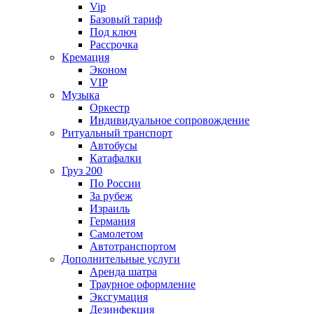
Vip
Базовый тариф
Под ключ
Рассрочка
Кремация
Эконом
VIP
Музыка
Оркестр
Индивидуальное сопровождение
Ритуальный транспорт
Автобусы
Катафалки
Груз 200
По России
За рубеж
Израиль
Германия
Самолетом
Автотранспортом
Дополнительные услуги
Аренда шатра
Траурное оформление
Эксгумация
Дезинфекция