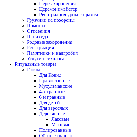
Перезахоронения
Церемонимейстер
Репатриация урны с прахом
Грузчики на похороны
Поминки
Отпевания
Панихида
Родовые захоронения
Репатриация
Памятники и надгробия
Услуги психолога
Ритуальные товары
Гробы
Для Ковид
Православные
Мусульманские
4-х гранные
6-и гранные
Для детей
Для взрослых
Деревянные
Лаковые
Матовые
Полированные
Обитые тканью