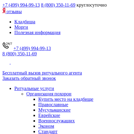
+7 (499) 994-99-13
8 (800) 350-11-69
круглосуточно
отзывы
Кладбища
Морги
Полезная информация
+7 (499) 994-99-13
8 (800) 350-11-69
Бесплатный вызов ритуального агента
Заказать обратный звонок
Ритуальные услуги
Организация похорон
Купить место на кладбище
Православные
Мусульманские
Еврейские
Военнослужащих
Эконом
Стандарт