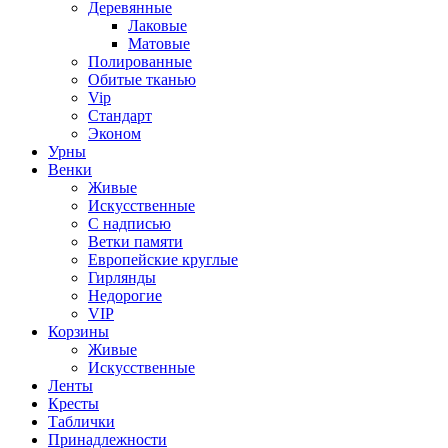
Деревянные
Лаковые
Матовые
Полированные
Обитые тканью
Vip
Стандарт
Эконом
Урны
Венки
Живые
Искусственные
С надписью
Ветки памяти
Европейские круглые
Гирлянды
Недорогие
VIP
Корзины
Живые
Искусственные
Ленты
Кресты
Таблички
Принадлежности