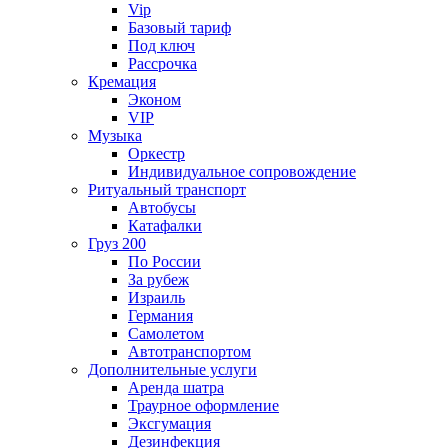
Vip
Базовый тариф
Под ключ
Рассрочка
Кремация
Эконом
VIP
Музыка
Оркестр
Индивидуальное сопровождение
Ритуальный транспорт
Автобусы
Катафалки
Груз 200
По России
За рубеж
Израиль
Германия
Самолетом
Автотранспортом
Дополнительные услуги
Аренда шатра
Траурное оформление
Эксгумация
Дезинфекция