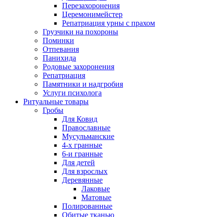
Перезахоронения
Церемонимейстер
Репатриация урны с прахом
Грузчики на похороны
Поминки
Отпевания
Панихида
Родовые захоронения
Репатриация
Памятники и надгробия
Услуги психолога
Ритуальные товары
Гробы
Для Ковид
Православные
Мусульманские
4-х гранные
6-и гранные
Для детей
Для взрослых
Деревянные
Лаковые
Матовые
Полированные
Обитые тканью