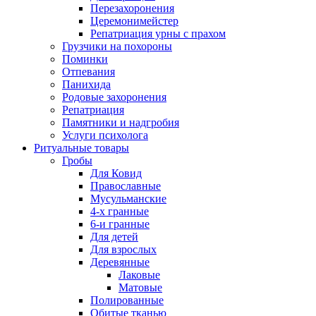
Перезахоронения
Церемонимейстер
Репатриация урны с прахом
Грузчики на похороны
Поминки
Отпевания
Панихида
Родовые захоронения
Репатриация
Памятники и надгробия
Услуги психолога
Ритуальные товары
Гробы
Для Ковид
Православные
Мусульманские
4-х гранные
6-и гранные
Для детей
Для взрослых
Деревянные
Лаковые
Матовые
Полированные
Обитые тканью