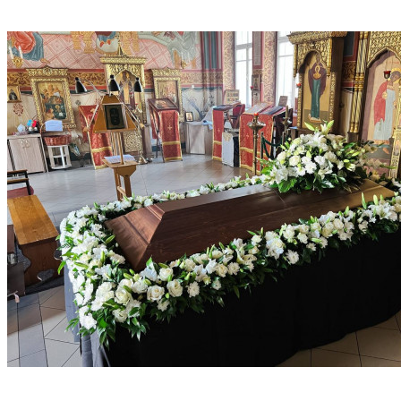
1 000 ₽
транспортные перевозки
Оформление заказа на проведение захоронения/
1 000 ₽
кремации
Оформление заказа на услуги санитара
1 000 ₽
Оформление заказа в кредит по безналичному
3 000 ₽
расчету
Изготовление мусульманского комплекта
Договорная
Изготовление гроба по индивидуальному заказу
Договорная
Изготовление постели для гроба по
Договорная
индивидуальному заказу
+50% от
Срочность исполнения заказа
стоимости
заказа