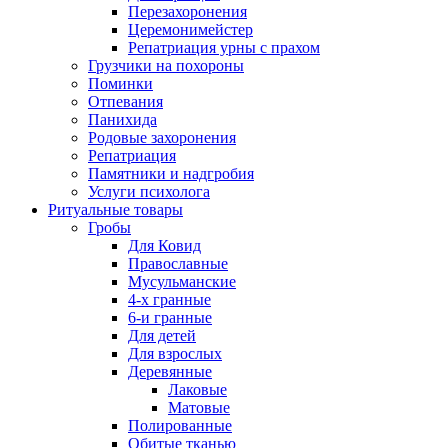
Перезахоронения
Церемонимейстер
Репатриация урны с прахом
Грузчики на похороны
Поминки
Отпевания
Панихида
Родовые захоронения
Репатриация
Памятники и надгробия
Услуги психолога
Ритуальные товары
Гробы
Для Ковид
Православные
Мусульманские
4-х гранные
6-и гранные
Для детей
Для взрослых
Деревянные
Лаковые
Матовые
Полированные
Обитые тканью