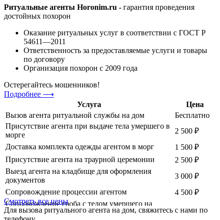
Ритуальные агенты Horonim.ru -
гарантия проведения
достойных похорон
Оказание ритуальных услуг в соответствии с ГОСТ Р
54611—2011
Ответственность за предоставляемые услуги и товары
по договору
Организация похорон с 2009 года
Остерегайтесь мошенников!
Подробнее ⟶
Услуга
Цена
Вызов агента ритуальной службы на дом
Бесплатно
Присутствие агента при выдаче тела умершего в
2 500 ₽
морге
Доставка комплекта одежды агентом в морг
1 500 ₽
Присутствие агента на траурной церемонии
2 500 ₽
Выезд агента на кладбище для оформления
3 000 ₽
документов
Сопровождение процессии агентом
4 500 ₽
Смотреть все цены
Сопровождение гроба с телом умершего на
Для вызова ритуального агента на дом,
свяжитесь с нами по
кремацию без родственников, оформление
8 000 ₽
телефону