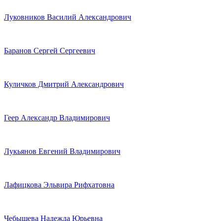
Луковников Василий Александрович
Баранов Сергей Сергеевич
Куличков Дмитрий Александрович
Геер Александр Владимирович
Лукьянов Евгений Владимирович
Лафицкова Эльвира Рифхатовна
Чебышева Надежда Юрьевна