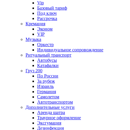
Vip
Базовый тариф
Под ключ
Рассрочка
Кремация
Эконом
VIP
Музыка
Оркестр
Индивидуальное сопровождение
Ритуальный транспорт
Автобусы
Катафалки
Груз 200
По России
За рубеж
Израиль
Германия
Самолетом
Автотранспортом
Дополнительные услуги
Аренда шатра
Траурное оформление
Эксгумация
Дезинфекция