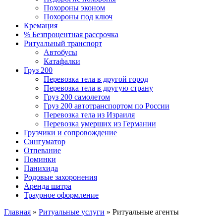
Похороны эконом
Похороны под ключ
Кремация
% Безпроцентная рассрочка
Ритуальный транспорт
Автобусы
Катафалки
Груз 200
Перевозка тела в другой город
Перевозка тела в другую страну
Груз 200 самолетом
Груз 200 автотранспортом по России
Перевозка тела из Израиля
Перевозка умерших из Германии
Грузчики и сопровождение
Сингуматор
Отпевание
Поминки
Панихида
Родовые захоронения
Аренда шатра
Траурное оформление
Главная
»
Ритуальные услуги
»
Ритуальные агенты