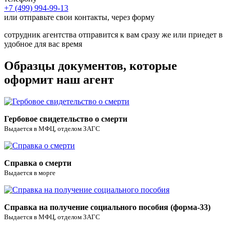
документов, получение урны с прахом
+7 (499) 994-99-13
Комплекс услуг по подготовке праха к от правке,
или отправьте свои контакты, через форму
4 000 ₽
включая акт о невложении
Сдача/получение транспортировочного объекта/
сотрудник агентства отправится к вам сразу же или приедет в
12 500 ₽
ящика на/из терминала аэропорта
удобное для вас время
Получение врачебного свидетельства о смерти и
1 500 ₽
доставка заказчику
Образцы документов, которые
Получение гербового свидетельства о смерти и
оформит наш агент
1 500 ₽
доставка заказчику
Курьерские услуги и оформление документов в
1 500 ₽
морге
Организация перевода паспорта иностранных
Гербовое свидетельство о смерти
2 800 ₽
граждан
Выдается в МФЦ, отделом ЗАГС
Оформление и получение документов для
перевозки гроба в другой город/страну ближнего
2 200 ₽
зарубежья
Справка о смерти
Оформление и получение документов для
8 000 ₽
Выдается в морге
перевозки гроба в страну дальнего зарубежья
Оформление заказа на приобретение предметов
1 000 ₽
ритуала
Оформление заказа на доставку предметов
Справка на получение социального пособия (форма-33)
1 000 ₽
ритуала
Выдается в МФЦ, отделом ЗАГС
Оформление заказа на катафальные и