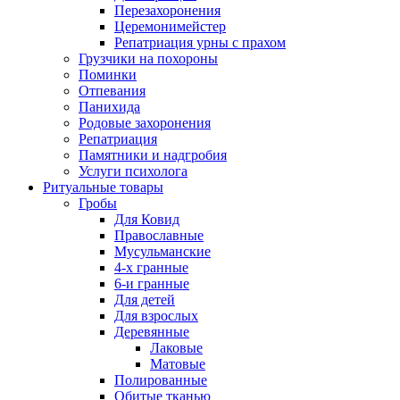
Перезахоронения
Церемонимейстер
Репатриация урны с прахом
Грузчики на похороны
Поминки
Отпевания
Панихида
Родовые захоронения
Репатриация
Памятники и надгробия
Услуги психолога
Ритуальные товары
Гробы
Для Ковид
Православные
Мусульманские
4-х гранные
6-и гранные
Для детей
Для взрослых
Деревянные
Лаковые
Матовые
Полированные
Обитые тканью