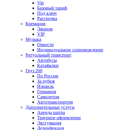
Vip
Базовый тариф
Под ключ
Рассрочка
Кремация
Эконом
VIP
Музыка
Оркестр
Индивидуальное сопровождение
Ритуальный транспорт
Автобусы
Катафалки
Груз 200
По России
За рубеж
Израиль
Германия
Самолетом
Автотранспортом
Дополнительные услуги
Аренда шатра
Траурное оформление
Эксгумация
Дезинфекция