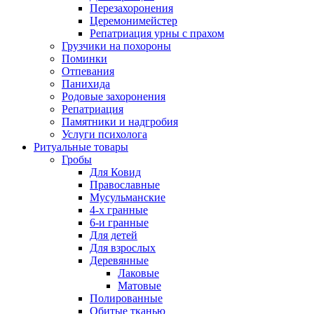
Перезахоронения
Церемонимейстер
Репатриация урны с прахом
Грузчики на похороны
Поминки
Отпевания
Панихида
Родовые захоронения
Репатриация
Памятники и надгробия
Услуги психолога
Ритуальные товары
Гробы
Для Ковид
Православные
Мусульманские
4-х гранные
6-и гранные
Для детей
Для взрослых
Деревянные
Лаковые
Матовые
Полированные
Обитые тканью