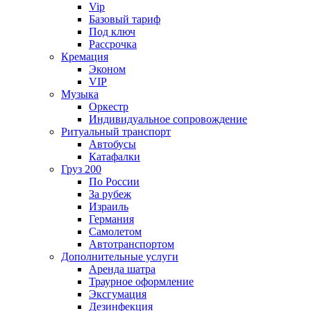
Vip
Базовый тариф
Под ключ
Рассрочка
Кремация
Эконом
VIP
Музыка
Оркестр
Индивидуальное сопровождение
Ритуальный транспорт
Автобусы
Катафалки
Груз 200
По России
За рубеж
Израиль
Германия
Самолетом
Автотранспортом
Дополнительные услуги
Аренда шатра
Траурное оформление
Эксгумация
Дезинфекция