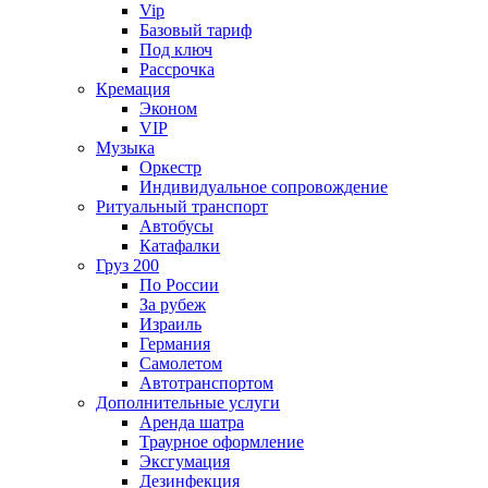
Vip
Базовый тариф
Под ключ
Рассрочка
Кремация
Эконом
VIP
Музыка
Оркестр
Индивидуальное сопровождение
Ритуальный транспорт
Автобусы
Катафалки
Груз 200
По России
За рубеж
Израиль
Германия
Самолетом
Автотранспортом
Дополнительные услуги
Аренда шатра
Траурное оформление
Эксгумация
Дезинфекция