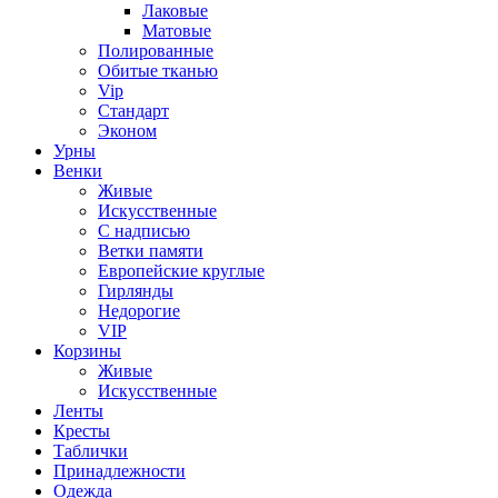
Лаковые
Матовые
Полированные
Обитые тканью
Vip
Стандарт
Эконом
Урны
Венки
Живые
Искусственные
С надписью
Ветки памяти
Европейские круглые
Гирлянды
Недорогие
VIP
Корзины
Живые
Искусственные
Ленты
Кресты
Таблички
Принадлежности
Одежда