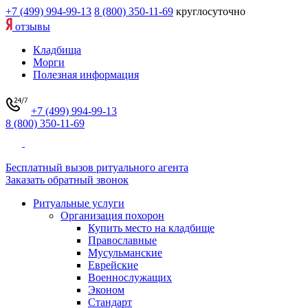
+7 (499) 994-99-13
8 (800) 350-11-69
круглосуточно
отзывы
Кладбища
Морги
Полезная информация
+7 (499) 994-99-13
8 (800) 350-11-69
Бесплатный вызов ритуального агента
Заказать обратный звонок
Ритуальные услуги
Организация похорон
Купить место на кладбище
Православные
Мусульманские
Еврейские
Военнослужащих
Эконом
Стандарт