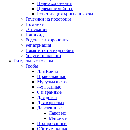
Перезахоронения
Церемонимейстер
Репатриация урны с прахом
Грузчики на похороны
Поминки
Отпевания
Панихида
Родовые захоронения
Репатриация
Памятники и надгробия
Услуги психолога
Ритуальные товары
Гробы
Для Ковид
Православные
Мусульманские
4-х гранные
6-и гранные
Для детей
Для взрослых
Деревянные
Лаковые
Матовые
Полированные
Обитые тканью