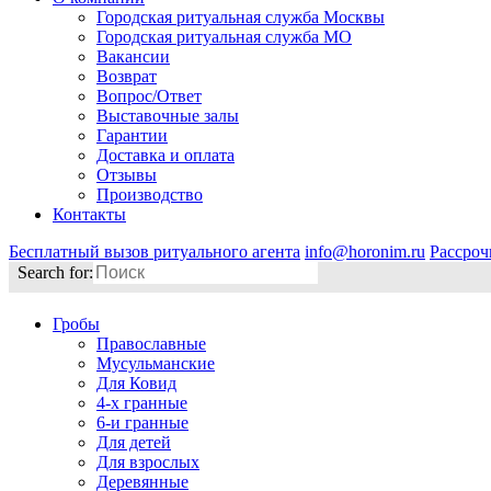
Городская ритуальная служба Москвы
Городская ритуальная служба МО
Вакансии
Возврат
Вопрос/Ответ
Выставочные залы
Гарантии
Доставка и оплата
Отзывы
Производство
Контакты
Бесплатный вызов ритуального агента
info@horonim.ru
Рассроч
Search for:
Гробы
Православные
Мусульманские
Для Ковид
4-х гранные
6-и гранные
Для детей
Для взрослых
Деревянные