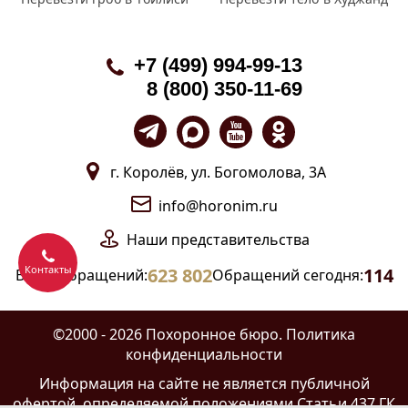
+7 (499) 994-99-13
8 (800) 350-11-69
г. Королёв, ул. Богомолова, 3А
info@horonim.ru
Наши
представительства
Контакты
623 802
114
Всего обращений:
Обращений сегодня:
©2000 - 2026 Похоронное бюро.
Политика
конфиденциальности
Информация на сайте
не является публичной
офертой
, определяемой положениями Статьи 437 ГК