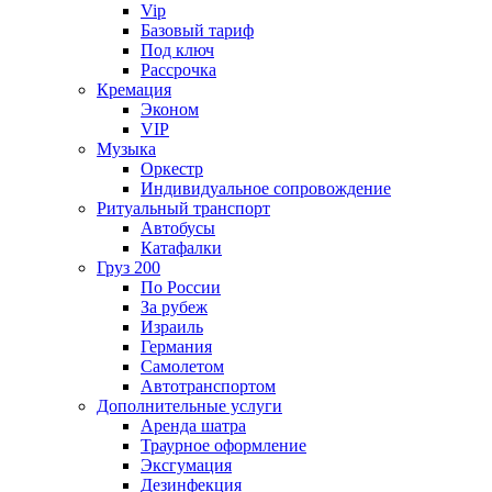
Vip
Базовый тариф
Под ключ
Рассрочка
Кремация
Эконом
VIP
Музыка
Оркестр
Индивидуальное сопровождение
Ритуальный транспорт
Автобусы
Катафалки
Груз 200
По России
За рубеж
Израиль
Германия
Самолетом
Автотранспортом
Дополнительные услуги
Аренда шатра
Траурное оформление
Эксгумация
Дезинфекция