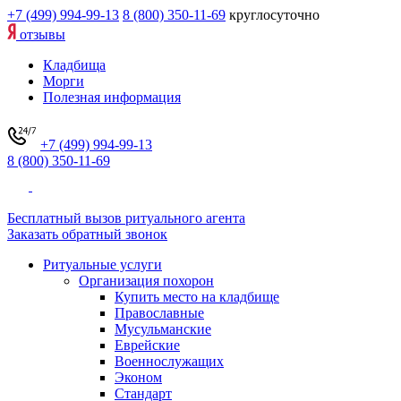
+7 (499) 994-99-13
8 (800) 350-11-69
круглосуточно
отзывы
Кладбища
Морги
Полезная информация
+7 (499) 994-99-13
8 (800) 350-11-69
Бесплатный вызов ритуального агента
Заказать обратный звонок
Ритуальные услуги
Организация похорон
Купить место на кладбище
Православные
Мусульманские
Еврейские
Военнослужащих
Эконом
Стандарт