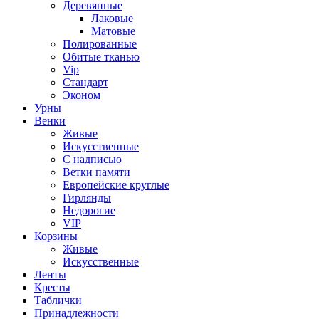
Деревянные
Лаковые
Матовые
Полированные
Обитые тканью
Vip
Стандарт
Эконом
Урны
Венки
Живые
Искусственные
С надписью
Ветки памяти
Европейские круглые
Гирлянды
Недорогие
VIP
Корзины
Живые
Искусственные
Ленты
Кресты
Таблички
Принадлежности