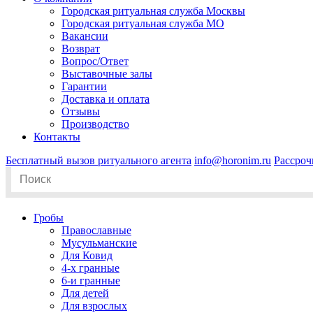
Городская ритуальная служба Москвы
Городская ритуальная служба МО
Вакансии
Возврат
Вопрос/Ответ
Выставочные залы
Гарантии
Доставка и оплата
Отзывы
Производство
Контакты
Бесплатный вызов ритуального агента
info@horonim.ru
Рассроч
Search
for:
Гробы
Православные
Мусульманские
Для Ковид
4-х гранные
6-и гранные
Для детей
Для взрослых