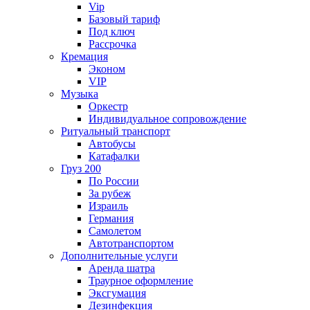
Vip
Базовый тариф
Под ключ
Рассрочка
Кремация
Эконом
VIP
Музыка
Оркестр
Индивидуальное сопровождение
Ритуальный транспорт
Автобусы
Катафалки
Груз 200
По России
За рубеж
Израиль
Германия
Самолетом
Автотранспортом
Дополнительные услуги
Аренда шатра
Траурное оформление
Эксгумация
Дезинфекция