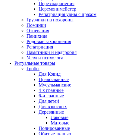
Перезахоронения
Церемонимейстер
Репатриация урны с прахом
Грузчики на похороны
Поминки
Отпевания
Панихида
Родовые захоронения
Репатриация
Памятники и надгробия
Услуги психолога
Ритуальные товары
Гробы
Для Ковид
Православные
Мусульманские
4-х гранные
6-и гранные
Для детей
Для взрослых
Деревянные
Лаковые
Матовые
Полированные
Обитые тканью