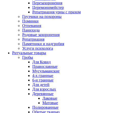
Перезахоронения
Церемонимейстер
Репатриация урны с прахом
Грузчики на похороны
Поминки
Отпевания
Панихида
Родовые захоронения
Репатриация
Памятники и надгробия
Услуги психолога
Ритуальные товары
Гробы
Для Ковид
Православные
Мусульманские
4-х гранные
6-и гранные
Для детей
Для взрослых
Деревянные
Лаковые
Матовые
Полированные
Обитые тканью