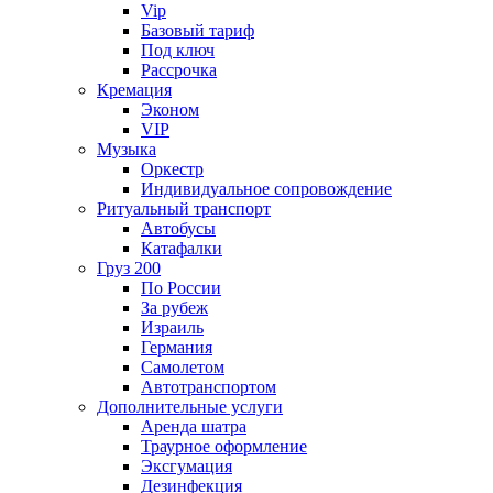
Vip
Базовый тариф
Под ключ
Рассрочка
Кремация
Эконом
VIP
Музыка
Оркестр
Индивидуальное сопровождение
Ритуальный транспорт
Автобусы
Катафалки
Груз 200
По России
За рубеж
Израиль
Германия
Самолетом
Автотранспортом
Дополнительные услуги
Аренда шатра
Траурное оформление
Эксгумация
Дезинфекция