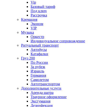
Vip
Базовый тариф
Под ключ
Рассрочка
Кремация
Эконом
VIP
Музыка
Оркестр
Индивидуальное сопровождение
Ритуальный транспорт
Автобусы
Катафалки
Груз 200
По России
За рубеж
Израиль
Германия
Самолетом
Автотранспортом
Дополнительные услуги
Аренда шатра
Траурное оформление
Эксгумация
Дезинфекция