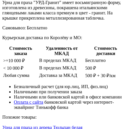
Урна для праха "УРД-Гранит" имеет восьмигранную форму,
изготовлена из древесины, покрашена итальянскими
глянцевыми лаками класса премиум в цвет - гранит. На
крышке прикреплена металлизированная табличка.
Самовывоз:
Бесплатно
Курьерская доставка по Королёву и МО:
Стоимость
Удаленность от
Стоимость
заказа
МКАД
доставки
В пределах МКАД
Бесплатно
>=10 000 ₽
В пределах МКАД
< 10 000 ₽
500 ₽
Любая сумма
Доставка за МКАД
500 ₽ + 30 ₽/км
Безналичный расчет (для юр.лиц, ИП, физ.лиц)
Наличными при получении заказа
Наличными или банковской картой в офисе компании
Оплата с сайта
банковской картой через интернет-
эквайринг Тинькофф банка
Похожие товары:
Урна для праха из дерева Тюльпан белая