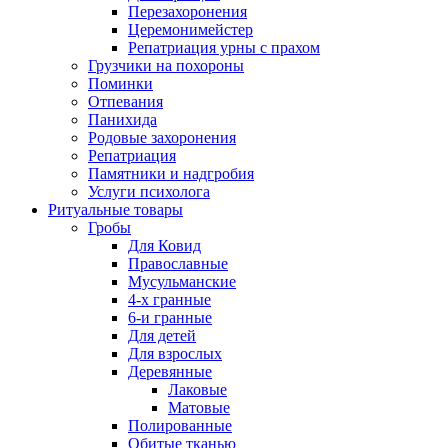
Перезахоронения
Церемонимейстер
Репатриация урны с прахом
Грузчики на похороны
Поминки
Отпевания
Панихида
Родовые захоронения
Репатриация
Памятники и надгробия
Услуги психолога
Ритуальные товары
Гробы
Для Ковид
Православные
Мусульманские
4-х гранные
6-и гранные
Для детей
Для взрослых
Деревянные
Лаковые
Матовые
Полированные
Обитые тканью