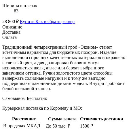
Ширина в плечах
63
28 800 ₽
Купить
Как выбрать размер
Описание
Доставка
Оплата
Традиционный четырехгранный гроб «Эконом» станет
эстетичным вариантом для бюджетных похорон. Изделие
выполнено из прочных качественных материалов и окрашено
в светлый цвет, а для драпировки боковин могут
использоваться шелк, атлас или бархат выбранного
заказчиком оттенка. Ручки золотистого цвета способны
выдержать солидные нагрузки и к тому же выгодно
подчеркивают лаконичный дизайн модели. Внутри гроб обит
белой шелковой тканью.
Самовывоз:
Бесплатно
Курьерская доставка по Королёву и МО:
Расстояние
Сумма заказа
Стоимость доставки
В пределах МКАД
До 50 тыс. ₽
1500 ₽