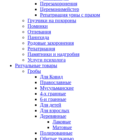
Перезахоронения
Церемонимейстер
Репатриация урны с прахом
Грузчики на похороны
Поминки
Отпевания
Панихида
Родовые захоронения
Репатриация
Памятники и надгробия
Услуги психолога
Ритуальные товары
Гробы
Для Ковид
Православные
Мусульманские
4-х гранные
6-и гранные
Для детей
Для взрослых
Деревянные
Лаковые
Матовые
Полированные
Обитые тканью