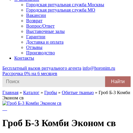
Городская ритуальная служба Москвы
Городская ритуальная служба МО
Вакансии
Возврат
Вопрос/Ответ
Выставочные залы
Гарантии
Доставка и оплата
Отзывы
Производство
Контакты
Бесплатный вызов ритуального агента
info@horonim.ru
Рассрочка 0% на 6 месяцев
Search
for:
Главная
»
Каталог
»
Гробы
»
Обитые тканью
»
Гроб Б-3 Комби
Эконом св
Гроб Б-3 Комби Эконом св