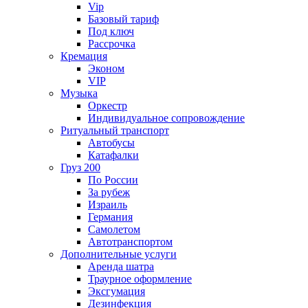
Vip
Базовый тариф
Под ключ
Рассрочка
Кремация
Эконом
VIP
Музыка
Оркестр
Индивидуальное сопровождение
Ритуальный транспорт
Автобусы
Катафалки
Груз 200
По России
За рубеж
Израиль
Германия
Самолетом
Автотранспортом
Дополнительные услуги
Аренда шатра
Траурное оформление
Эксгумация
Дезинфекция