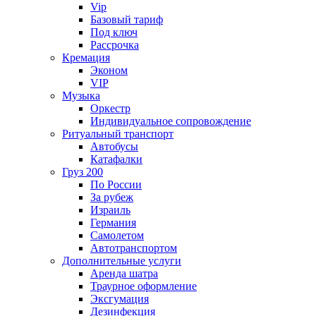
Vip
Базовый тариф
Под ключ
Рассрочка
Кремация
Эконом
VIP
Музыка
Оркестр
Индивидуальное сопровождение
Ритуальный транспорт
Автобусы
Катафалки
Груз 200
По России
За рубеж
Израиль
Германия
Самолетом
Автотранспортом
Дополнительные услуги
Аренда шатра
Траурное оформление
Эксгумация
Дезинфекция