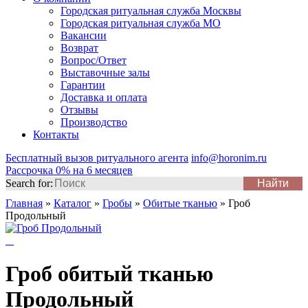
Городская ритуальная служба Москвы
Городская ритуальная служба МО
Вакансии
Возврат
Вопрос/Ответ
Выставочные залы
Гарантии
Доставка и оплата
Отзывы
Производство
Контакты
Бесплатный вызов ритуального агента
info@horonim.ru
Рассрочка 0% на 6 месяцев
Search for:
Главная
»
Каталог
»
Гробы
»
Обитые тканью
»
Гроб
Продольный
Гроб обитый тканью
Продольный