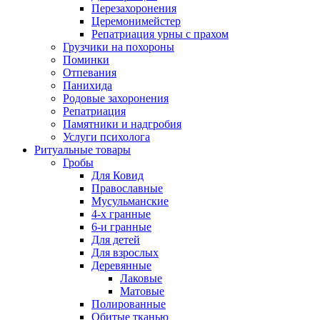
Перезахоронения
Церемонимейстер
Репатриация урны с прахом
Грузчики на похороны
Поминки
Отпевания
Панихида
Родовые захоронения
Репатриация
Памятники и надгробия
Услуги психолога
Ритуальные товары
Гробы
Для Ковид
Православные
Мусульманские
4-х гранные
6-и гранные
Для детей
Для взрослых
Деревянные
Лаковые
Матовые
Полированные
Обитые тканью