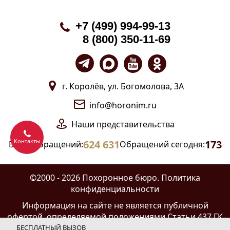
+7 (499) 994-99-13
8 (800) 350-11-69
г. Королёв, ул. Богомолова, 3А
info@horonim.ru
Наши
представительства
Контакты
624 631
173
Всего обращений:
Обращений сегодня:
©2000 - 2026 Похоронное бюро.
Политика
конфиденциальности
Информация на сайте
не является публичной
офертой
, определяемой положениями Статьи 437 ГК
РФ и носит информационно-справочный характер.
БЕСПЛАТНЫЙ ВЫЗОВ