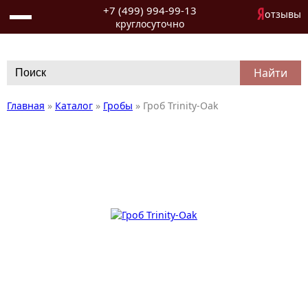
+7 (499) 994-99-13
отзывы
круглосуточно
Search
for:
Главная
»
Каталог
»
Гробы
»
Гроб Trinity-Oak