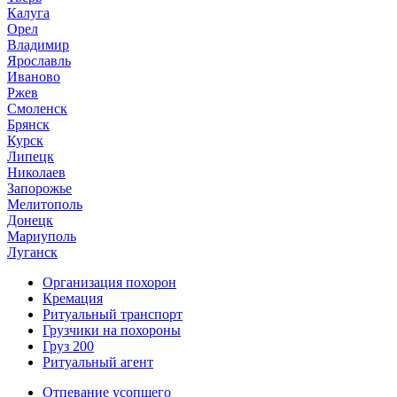
Калуга
Орел
Владимир
Ярославль
Иваново
Ржев
Смоленск
Брянск
Курск
Липецк
Николаев
Запорожье
Мелитополь
Донецк
Мариуполь
Луганск
Организация похорон
Кремация
Ритуальный транспорт
Грузчики на похороны
Груз 200
Ритуальный агент
Отпевание усопшего