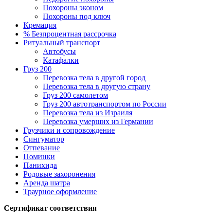
Похороны эконом
Похороны под ключ
Кремация
% Безпроцентная рассрочка
Ритуальный транспорт
Автобусы
Катафалки
Груз 200
Перевозка тела в другой город
Перевозка тела в другую страну
Груз 200 самолетом
Груз 200 автотранспортом по России
Перевозка тела из Израиля
Перевозка умерших из Германии
Грузчики и сопровождение
Сингуматор
Отпевание
Поминки
Панихида
Родовые захоронения
Аренда шатра
Траурное оформление
Сертификат соответствия