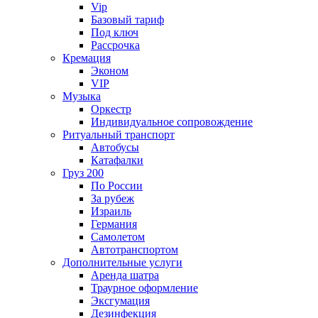
Vip
Базовый тариф
Под ключ
Рассрочка
Кремация
Эконом
VIP
Музыка
Оркестр
Индивидуальное сопровождение
Ритуальный транспорт
Автобусы
Катафалки
Груз 200
По России
За рубеж
Израиль
Германия
Самолетом
Автотранспортом
Дополнительные услуги
Аренда шатра
Траурное оформление
Эксгумация
Дезинфекция