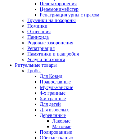
Перезахоронения
Церемонимейстер
Репатриация урны с прахом
Грузчики на похороны
Поминки
Отпевания
Панихида
Родовые захоронения
Репатриация
Памятники и надгробия
Услуги психолога
Ритуальные товары
Гробы
Для Ковид
Православные
Мусульманские
4-х гранные
6-и гранные
Для детей
Для взрослых
Деревянные
Лаковые
Матовые
Полированные
Обитые тканью