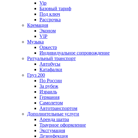
Vip
Базовый тариф
Под ключ
Рассрочка
Кремация
Эконом
VIP
Музыка
Оркестр
Индивидуальное сопровождение
Ритуальный транспорт
Автобусы
Катафалки
Груз 200
По России
За рубеж
Израиль
Германия
Самолетом
Автотранспортом
Дополнительные услуги
Аренда шатра
Траурное оформление
Эксгумация
Дезинфекция