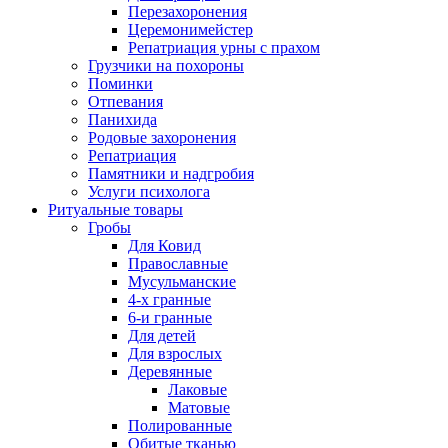
Перезахоронения
Церемонимейстер
Репатриация урны с прахом
Грузчики на похороны
Поминки
Отпевания
Панихида
Родовые захоронения
Репатриация
Памятники и надгробия
Услуги психолога
Ритуальные товары
Гробы
Для Ковид
Православные
Мусульманские
4-х гранные
6-и гранные
Для детей
Для взрослых
Деревянные
Лаковые
Матовые
Полированные
Обитые тканью