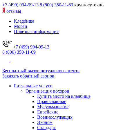
+7 (499) 994-99-13
8 (800) 350-11-69
круглосуточно
отзывы
Кладбища
Морги
Полезная информация
+7 (499) 994-99-13
8 (800) 350-11-69
Бесплатный вызов ритуального агента
Заказать обратный звонок
Ритуальные услуги
Организация похорон
Купить место на кладбище
Православные
Мусульманские
Еврейские
Военнослужащих
Эконом
Стандарт